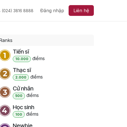
Đăng nhập
Liên hệ
 (024) 3816 8888
Ranks
Tiến sĩ
điểm
s
10.000
Thạc sĩ
điểm
s
2.000
Cử nhân
điểm
s
500
Học sinh
điểm
s
100
Newbie