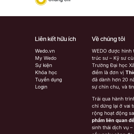
Liên kết hữu ích
Về chúng tôi
Wedo.vn
WEDO được hình t
My Wedo
trúc sư – Kỹ sư c
Sự kiện
Trường Đại học Xâ
Khóa học
điểm là đơn vị
Thi
Tuyển dụng
đã dành hơn 20 nă
Login
sự chỉn chu, và ti
Trải qua hành trì
chỉ dừng lại ở vai
rộng hoạt động s
phẩm liên quan đ
sinh thái dịch vụ